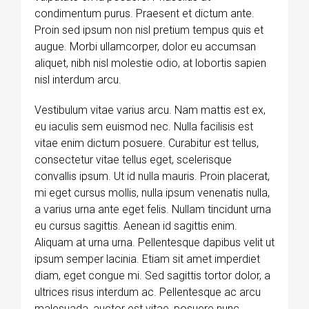
condimentum purus. Praesent et dictum ante.
Proin sed ipsum non nisl pretium tempus quis et
augue. Morbi ullamcorper, dolor eu accumsan
aliquet, nibh nisl molestie odio, at lobortis sapien
nisl interdum arcu.
Vestibulum vitae varius arcu. Nam mattis est ex,
eu iaculis sem euismod nec. Nulla facilisis est
vitae enim dictum posuere. Curabitur est tellus,
consectetur vitae tellus eget, scelerisque
convallis ipsum. Ut id nulla mauris. Proin placerat,
mi eget cursus mollis, nulla ipsum venenatis nulla,
a varius urna ante eget felis. Nullam tincidunt urna
eu cursus sagittis. Aenean id sagittis enim.
Aliquam at urna urna. Pellentesque dapibus velit ut
ipsum semper lacinia. Etiam sit amet imperdiet
diam, eget congue mi. Sed sagittis tortor dolor, a
ultrices risus interdum ac. Pellentesque ac arcu
malesuada, auctor est vitae, posuere nunc.