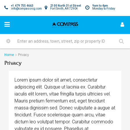
+1 479 755 4663
2100 North 31st Street
9am to 4pm
info@compassrcg.com
Fort Smith, AR 72904
Monday to Friday
Home
Privacy
Privacy
Lorem ipsum dolor sit amet, consectetur
adipiscing elit. Quisque ut lacinia ex. Curabitur
iaculis elit lorem, vitae fringilla turpis ultricies vel.
Mauris pretium fermentum est, eget tincidunt
massa dignissim sed. Donec vulputate a augue at
tincidunt. Fusce scelerisque quam arcu, vitae
dictum leo volutpat tempor. Curabitur commodo
vulputate ex id posuere. Phasellus at