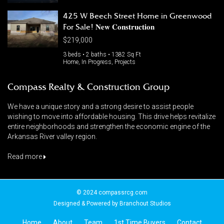
425 W Beech Street Home in Greenwood
For Sale! 𝐍𝐞𝐰 𝐂𝐨𝐧𝐬𝐭𝐫𝐮𝐜𝐭𝐢𝐨𝐧
$219,000
3 beds • 2 baths • 1382 Sq Ft
Home, In Progress, Projects
Compass Realty & Construction Group
We have a unique story and a strong desire to assist people
wishing to move into affordable housing. This drive helps revitalize
entire neighborhoods and strengthen the economic engine of the
Arkansas River valley region.
Read more
© 2024 compassrcg.com
Designed & Powered by
Branchout Studios
Home
About
Team
1st Time Buyers
Contact